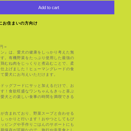
Add to cart
にお住まいの方向け
0円＝
キン』は、愛犬の健康をしっかり考えた無
です。有機野菜をたっぷり使用した最強の
た鶏むね肉をじっくりと煮込むことで、柔
に仕上げました！ヒューマングレードの食
して愛犬にお与えいただけます。
のドッグフードにサッと加えるだけで、お
ます！食欲旺盛なワンちゃんもきっと喜ぶ
で愛犬との楽しい食事の時間を満喫できる
素が含まれており、野菜スープと合わせる
をしっかりと行います！おやつとしてもぴ
トッピングや手作りごはんのサポートにも
長期保存が可能なので、旅行や非常食とし