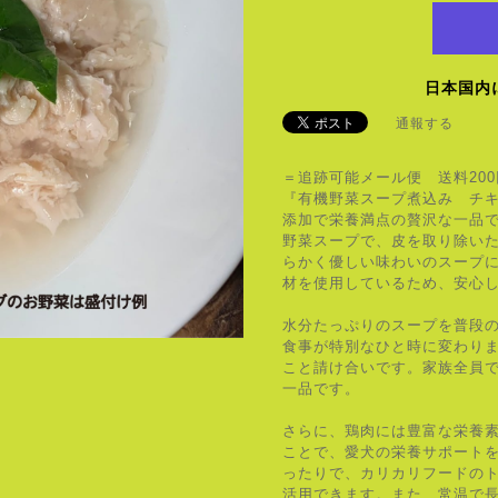
日本国内
通報する
＝追跡可能メール便 送料20
『有機野菜スープ煮込み チ
添加で栄養満点の贅沢な一品
野菜スープで、皮を取り除い
らかく優しい味わいのスープ
材を使用しているため、安心
水分たっぷりのスープを普段
食事が特別なひと時に変わり
こと請け合いです。家族全員
一品です。
さらに、鶏肉には豊富な栄養
ことで、愛犬の栄養サポート
ったりで、カリカリフードの
活用できます。また、常温で