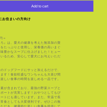
Add to cart
にお住まいの方向け
0円＝
ぐろ』は、愛犬の健康を考えた無添加の贅
菜をたっぷりと使用し、栄養価の高いまぐ
風味豊かなスープに仕上げました！ヒュー
ているため、安心して愛犬にお与えいただ
段のドッグフードにサッと加えるだけで、
ります！食欲旺盛なワンちゃんも大喜び間
の楽しい食事の時間を楽しめる一品です。
養素が含まれており、最強の野菜スープと
サポートが充実します！おやつとしてもぴ
ポートにも適しています。また、常温で長
非常食としても大変便利です。ぜひこの無
いただき、健康的な楽しい食事を提供して