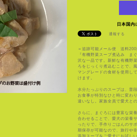
日本国内
通報する
＝追跡可能メール便 送料20
『有機野菜スープ煮込み ま
沢な一品です。新鮮な有機野
ろをじっくり煮込むことで、
マングレードの食材を使用し
けます。
水分たっぷりのスープは、普
お食事が特別なひと時に変わ
違いなし。家族全員で愛犬と
さらに、まぐろには豊富な栄
合わせることで、愛犬の栄養
ったりで、手作りごはんのサ
期保存が可能なので、旅行や
添加スープをご愛犬にお試し