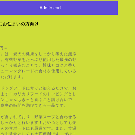
Add to cart
にお住まいの方向け
0円＝
ば』は、愛犬の健康をしっかり考えた無添
す。有機野菜をたっぷり使用した最強の野
じっくり煮込むことで、旨味とコクと香り
ヒューマングレードの食材を使用している
いただけます。
のドッグフードにサッと加えるだけで、お
ります！カリカリフードのトッピングとし
ワンちゃんもきっと喜ぶこと請け合いで
な食事の時間を満喫できる一品です。
素が含まれており、野菜スープと合わせる
をしっかりと行います！おやつとしても楽
はんのサポートにも最適です。また、常温
行や非常食としても大変便利です。ぜひこ