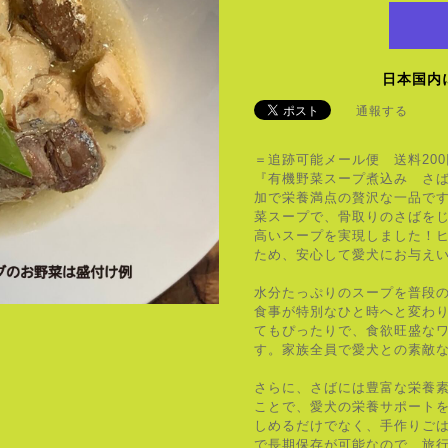
日本国内
通報する
＝追跡可能メール便 送料20
『有機野菜スープ煮込み さ
加で栄養満点の贅沢な一品で
菜スープで、骨取りのさばを
高いスープを実現しました！
ため、安心して愛犬にお与え
水分たっぷりのスープを普段
食事が特別なひと時へと変わ
てもぴったりで、食欲旺盛な
す。家族全員で愛犬との素敵
さらに、さばには豊富な栄養
ことで、愛犬の栄養サポート
しめるだけでなく、手作りご
で長期保存が可能なので、旅