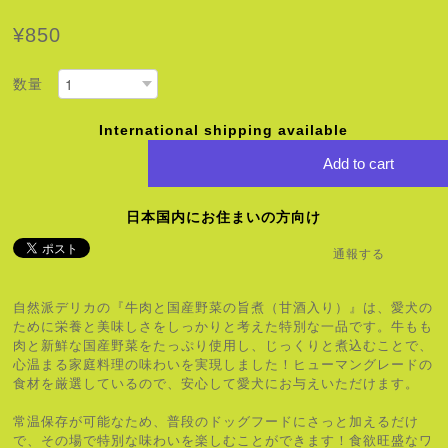
¥850
数量
International shipping available
Add to cart
日本国内にお住まいの方向け
通報する
自然派デリカの『牛肉と国産野菜の旨煮（甘酒入り）』は、愛犬の
ために栄養と美味しさをしっかりと考えた特別な一品です。牛もも
肉と新鮮な国産野菜をたっぷり使用し、じっくりと煮込むことで、
心温まる家庭料理の味わいを実現しました！ヒューマングレードの
食材を厳選しているので、安心して愛犬にお与えいただけます。
常温保存が可能なため、普段のドッグフードにさっと加えるだけ
で、その場で特別な味わいを楽しむことができます！食欲旺盛なワ