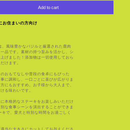
Add to cart
にお住まいの方向け
は、風味豊かなバジルと厳選された鹿肉
な一品です。素材の持つ旨みを活かし、シ
仕上げました！添加物は一切使用しておら
ただけます。
日のおもてなしや普段の食卓にもぴった
見事に調和し、一口ごとに喜びが広がりま
る方にもおすすめ。お子様から大人まで、
だける味わいです。
軽に本格的なステーキをお楽しみいただけ
特別な食事シーンを演出することができま
ーキで、愛犬と特別な時間をお過ごしく
に適当な大きさにカットしてお与えくださ