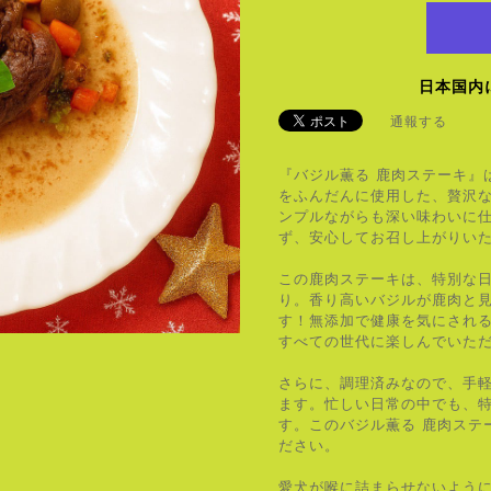
日本国内
通報する
『バジル薫る 鹿肉ステーキ』
をふんだんに使用した、贅沢
ンプルながらも深い味わいに
ず、安心してお召し上がりい
この鹿肉ステーキは、特別な
り。香り高いバジルが鹿肉と
す！無添加で健康を気にされ
すべての世代に楽しんでいた
さらに、調理済みなので、手
ます。忙しい日常の中でも、
す。このバジル薫る 鹿肉ステ
ださい。
愛犬が喉に詰まらせないよう