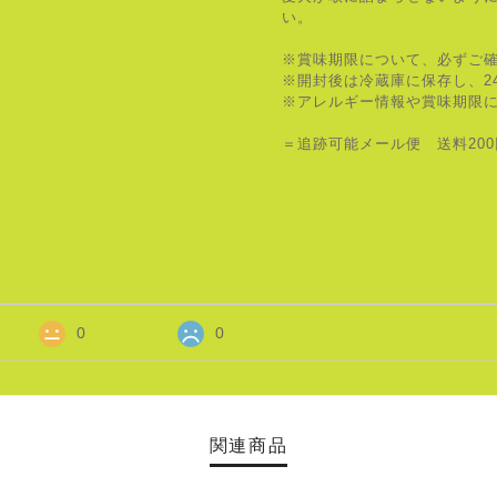
い。
※賞味期限について、必ずご
※開封後は冷蔵庫に保存し、2
※アレルギー情報や賞味期限
＝追跡可能メール便 送料20
0
0
関連商品