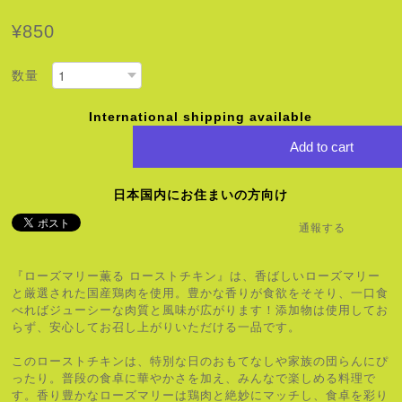
¥850
数量
International shipping available
Add to cart
日本国内にお住まいの方向け
通報する
『ローズマリー薫る ローストチキン』は、香ばしいローズマリー
と厳選された国産鶏肉を使用。豊かな香りが食欲をそそり、一口食
べればジューシーな肉質と風味が広がります！添加物は使用してお
らず、安心してお召し上がりいただける一品です。
このローストチキンは、特別な日のおもてなしや家族の団らんにぴ
ったり。普段の食卓に華やかさを加え、みんなで楽しめる料理で
す。香り豊かなローズマリーは鶏肉と絶妙にマッチし、食卓を彩り